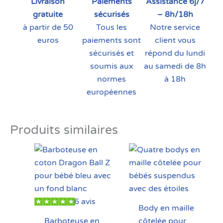
Livraison
Paiements
Assistance 6j/7
gratuite
sécurisés
– 8h/18h
à partir de 50
Tous les
Notre service
euros
paiements sont
client vous
sécurisés et
répond du lundi
soumis aux
au samedi de 8h
normes
à 18h
européennes
Produits similaires
6 avis
Body en maille
Barboteuse en
côtelée pour