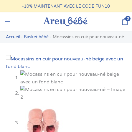
Aller
-10%
MAINTENANT AVEC LE CODE FUN10
au
contenu
0
Accueil
-
Basket bébé
-
Mocassins en cuir pour nouveau-né