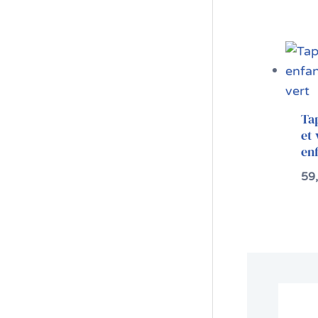
Tap
et 
en
59