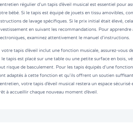
’entretien régulier d’un tapis d’éveil musical est essentiel pour as
otre bébé. Si le tapis est équipé de jouets en tissu amovibles, con
nstructions de lavage spécifiques. Si le prix initial était élevé, ce
nvestissement en suivant les recommandations. Pour apprendre à 
lectroniques, examinez attentivement le manuel d’instructions.
i votre tapis d’éveil inclut une fonction musicale, assurez-vous de 
i le tapis est placé sur une table ou une petite surface en bois, vér
out risque de basculement. Pour les tapis équipés d’une fonction 
ont adaptés à cette fonction et qu’ils offrent un soutien suffisan
’entretien, votre tapis d’éveil musical restera un espace sécurisé 
rêt à accueillir chaque nouveau moment d’éveil.