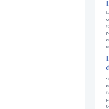
L
c
f
p
q
o
S
d
f
p
b