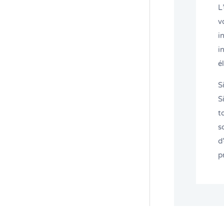
L
v
i
i
é
S
S
t
s
d
p