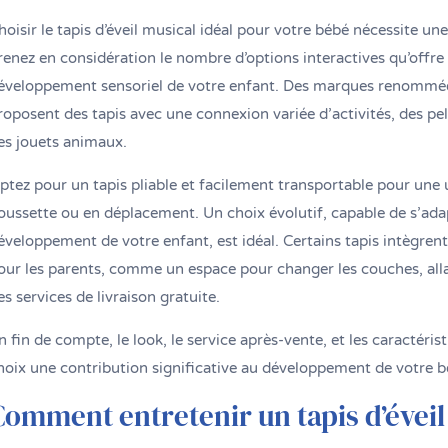
hoisir le tapis d’éveil musical idéal pour votre bébé nécessite une
renez en considération le nombre d’options interactives qu’offre l
éveloppement sensoriel de votre enfant. Des marques renommées
roposent des tapis avec une connexion variée d’activités, des p
es jouets animaux.
ptez pour un tapis pliable et facilement transportable pour une ut
oussette ou en déplacement. Un choix évolutif, capable de s’ada
éveloppement de votre enfant, est idéal. Certains tapis intègrent
our les parents, comme un espace pour changer les couches, al
es services de livraison gratuite.
n fin de compte, le look, le service après-vente, et les caractéris
hoix une contribution significative au développement de votre b
Comment entretenir un tapis d’éveil