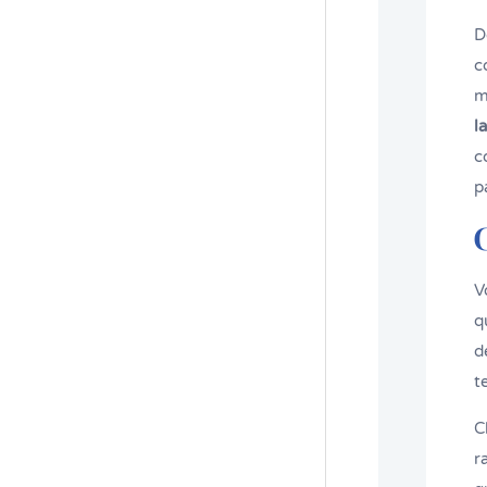
D
c
m
l
c
p
V
q
d
t
C
r