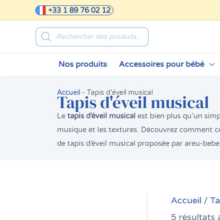
Aller
+33 1 89 76 02 12
au
Recherche
contenu
de
produits
Nos produits
Accessoires pour bébé
Accueil
-
Tapis d'éveil musical
Tapis d'éveil musical
Le
tapis d’éveil musical
est bien plus qu’un simpl
musique et les textures. Découvrez comment ce
de tapis d’éveil musical proposée par areu-beb
Accueil
/
Ta
5 résultats 