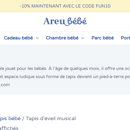
-10%
MAINTENANT AVEC LE CODE FUN10
Cadeau bébé
Chambre bébé
Parc bébé
Por
e jouet pour les bébés. À l’âge de quelques mois, il offre une oc
t espace ludique sous forme de tapis devient un pied-à-terre p
e.com
Trié
pis bébé
/ Tapis d'éveil musical
par
affichés