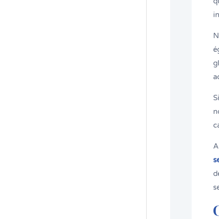
q
i
N
é
g
a
S
n
c
A
s
d
s