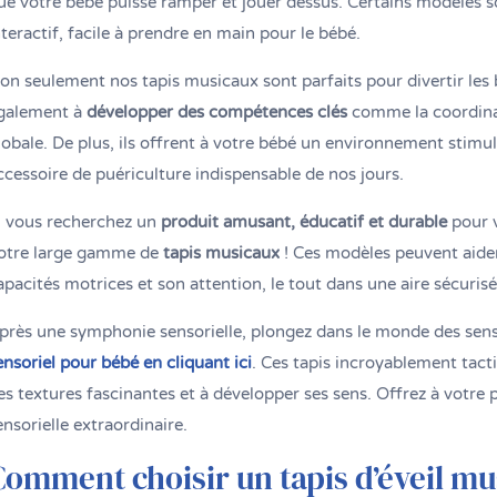
ue votre bébé puisse ramper et jouer dessus. Certains modèles 
nteractif, facile à prendre en main pour le bébé.
on seulement nos tapis musicaux sont parfaits pour divertir les b
galement à
développer des compétences clés
comme la coordinat
lobale. De plus, ils offrent à votre bébé un environnement stimula
ccessoire de puériculture indispensable de nos jours.
i vous recherchez un
produit amusant, éducatif et durable
pour v
otre large gamme de
tapis musicaux
! Ces modèles peuvent aide
apacités motrices et son attention, le tout dans une aire sécurisé
près une symphonie sensorielle, plongez dans le monde des sen
ensoriel pour bébé en cliquant ici
. Ces tapis incroyablement tacti
es textures fascinantes et à développer ses sens. Offrez à votre 
ensorielle extraordinaire.
Comment choisir un tapis d’éveil mu