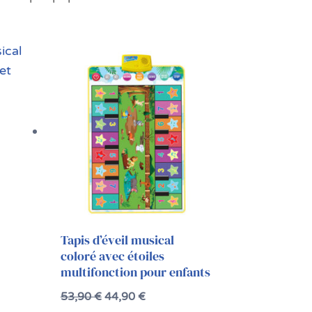
Le
Le
prix
prix
initial
actuel
était :
est :
53,90 €.
44,90 €.
Tapis d’éveil musical
coloré avec étoiles
multifonction pour enfants
53,90
€
44,90
€