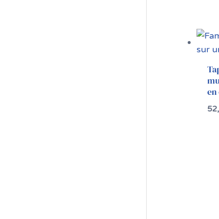
Tap
mu
en 
52