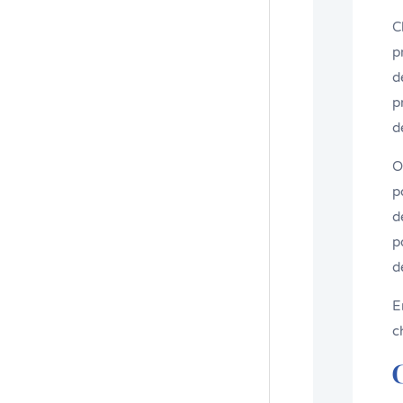
C
p
d
p
d
O
p
d
p
d
E
c