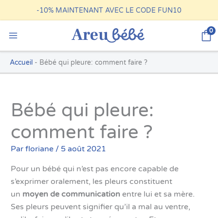
Aller
-10%
MAINTENANT AVEC LE CODE FUN10
au
contenu
0
Accueil
-
Bébé qui pleure: comment faire ?
Bébé qui pleure:
comment faire ?
Par
floriane
/
5 août 2021
Pour un bébé qui n’est pas encore capable de
s’exprimer oralement, les pleurs constituent
un
moyen de communication
entre lui et sa mère.
Ses pleurs peuvent signifier qu’il a mal au ventre,